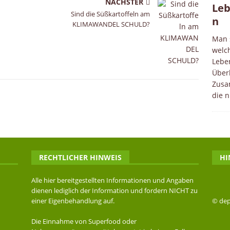
NÄCHSTER
Leb
Sind die Süßkartoffeln am
n
KLIMAWANDEL SCHULD?
Man s
welch
Leben
Überb
Zusa
die n
RECHTLICHER HINWEIS
HI
Alle hier bereitgestellten Informationen und Angaben
n
dienen lediglich der Information und fordern NICHT zu
einer Eigenbehandlung auf.
© dep
Die Einnahme von Superfood oder