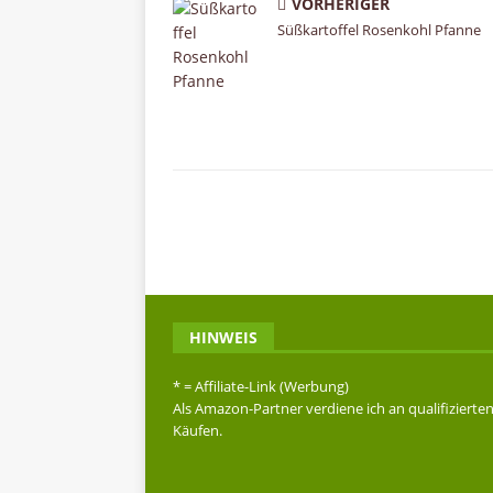
VORHERIGER
Süßkartoffel Rosenkohl Pfanne
HINWEIS
* = Affiliate-Link (Werbung)
Als Amazon-Partner verdiene ich an qualifizierte
Käufen.