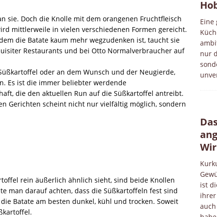
Hob
n sie. Doch die Knolle mit dem orangenen Fruchtfleisch
Eine
d mittlerweile in vielen verschiedenen Formen gereicht.
Küch
 dem die Batate kaum mehr wegzudenken ist, taucht sie
ambit
quisiter Restaurants und bei Otto Normalverbraucher auf
nur 
sond
er Süßkartoffel oder an dem Wunsch und der Neugierde,
unve
. Es ist die immer beliebter werdende
t, die den aktuellen Run auf die Süßkartoffel antreibt.
n Gerichten scheint nicht nur vielfältig möglich, sondern
Das
ang
Wi
Kurk
Gewür
offel rein äußerlich ähnlich sieht, sind beide Knollen
ist d
te man darauf achten, dass die Süßkartoffeln fest sind
ihrer
 die Batate am besten dunkel, kühl und trocken. Soweit
auch
kartoffel.
habe