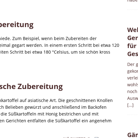
bereitung
Wel
Ger
hiede. Zum Beispiel, wenn beim Zubereiten der
für
zweimal gegart werden. In einem ersten Schritt bei etwa 120
ten Schritt bei etwa 180 °Celsius, um sie schön kross
Ges
Der g
gekon
verl
ische Zubereitung
wohl
noch 
Ausw
kartoffel auf asiatische Art. Die geschnittenen Knollen
[…]
ch Belieben gewürzt und anschließend im Backofen
ie Süßkartoffeln mit Honig bestrichen und mit
en Gerichten entfalten die Süßkartoffel ein angenehm
Gän